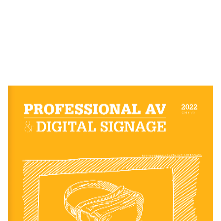
PROFESSIONAL AV
2022
CHF 
20.–
&
DIGITAL  SIGNAGE
Bilder: komunitestock / FrankRamspott; iStockphoto.com
PROFESSIONAL AV