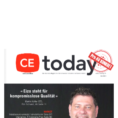
06 | 2021
« Eizo steht für  
kompromisslose Qualität » 
Martin Kofler CEO,  
Eizo Schweiz, Ab Seite 14
MARKET 
Interdiscount vermietet Heimelektronik (Seite 07) 
Internet top, E-Commerce Flop (Seite 08)