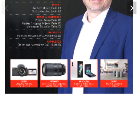
PEOPLE
Kopf des Monats (Seite 13) 
CE-Sesselwechsel (Seite 13)
TRADE & COMMERCE 
Porträt: Auviso (Seite 17) 
Mystery-Shopping: Objektiv (Seite 18) 
Marktreport: Education (Seite 20)
PRODUCTS 
Hands-on: Panasonic-TV JXW944 (Seite 23)
KNOWLEDGE
Die Vor- und Nachteile von DAB+ (Seite 25)
SONY
TAMRON
SAMSUNG
SONY
Vlogging-Kamera  
All-in-One-Zoomobjektiv, 
Galaxy Z Fold3 5G &  
Heimkinosystem  
ZV-E10 (10)
Modell B061 (10)
Z Flip3 5G (22)
HT-A9 (22)