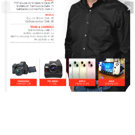
MARKET
PCP-Gruppe vor Schliessung (Seite 07) 
Marktreport: Eventbranche (Seite 12) 
Netzmedien Sommer Party (Seite 14)
PEOPLE
Kopf des Monats (Seite 18) 
CE-Sesselwechsel (Seite 18)
TRADE & COMMERCE
AVM Roadshow (Seite 24) 
Porträt: Expoformer (Seite 25) 
Mystery-Shopping: Klapp-Handy (Seite 28) 
IFA 2023 (Seite 30)
PANASONIC
POLAROID
APPLE
ASUS
Lumix G9II (09)
1-2 (09)
iPhone 15 (34)
ROG Ally (35)