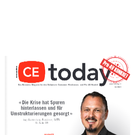
Das Business-Magazin für den Schweizer Consumer-Electronics- und Pro-AV-Handel
07 | 2023
« Die Krise hat Spuren 
hinterlassen und für 
 Umstrukturierungen gesorgt  »
Jörg Gantenbein, Präsident, SVTB.   
Ab Seite 19