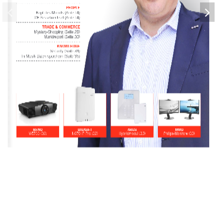
PEOPLE 
Kopf des Monats (Seite 14) 
CE-Sesselwechsel (Seite 14)
TRADE & COMMERCE
Mystery-Shopping (Seite 28) 
Marktreport (Seite 30)
KNOWLEDGE 
Security (Seite 34) 
In Musik Daten speichern (Seite 35)
BENQ
GIGASET
ABUS
MMD
W5700 (32)
N670 IP Pro (32)
Hybridmodul (33)
Philips-Monitore (33)