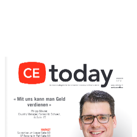
09 | 2019
CHF 12.– 
« Mit uns kann man Geld 
verdienen »
Philipp Maurer,  
Country Manager, Panasonic Schweiz,  
ab Seite 15
MARKET
So steht es um Loewe (Seite 08) 
CE-Branche im Tief (Seite 08)