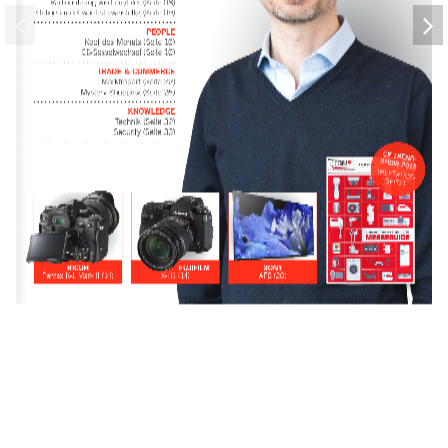
Radionutzung wird digitaler (Seite 08) 
Onlinehandel wächst zweistellig (Seite 09)
PEOPLE 
Kopf des Monats (Seite 16) 
CE-Sesselwechsel (Seite 16)
TRADE & COMMERCE 
Marktreport (Seite 22) 
Mystery-Shopping (Seite 26)
KNOWLEDGE 
Technik (Seite 32) 
Security (Seite 33)
CE TREND- SHOW 2
(HEFTRÜCK- SEITE)
RICOH
FUJIFILM
SONY
Pentax K-1 Mark II (14)
X-H1 (14)
AF8 (28)