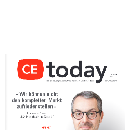
04 | 2018
CHF 12.– 
« Wir können nicht  
den kompletten Markt 
 zufriedenstellen  »
Francesco Vass,  
CEO, Ricardo.ch, ab Seite 17
MARKET 