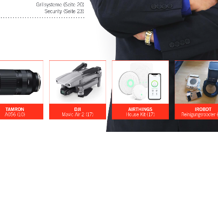
Grillsysteme (Seite 20) 
Security (Seite 23)
TAMRON
DJI
AIRTHINGS
IROBOT
A056 (10)
Mavic Air 2 (17)
House Kit (17)
Reinigungsroboter 