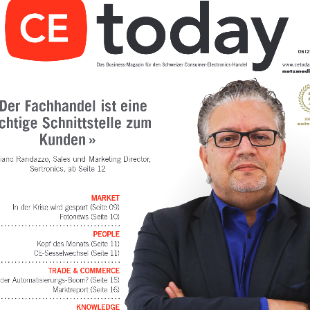
06 | 
 Der Fachhandel ist eine 
chtige Schnittstelle zum 
Kunden » 
ano Randazzo, Sales und Marketing Director, 
Sertronics, ab Seite 12
MARKET 
In der Krise wird gespart (Seite 09) 
Fotonews (Seite 10)
PEOPLE 
Kopf des Monats (Seite 11) 
CE-Sesselwechsel (Seite 11)
TRADE & COMMERCE 
 der Automatisierungs-Boom? (Seite 15) 
Marktreport (Seite 16)
KNOWLEDGE 