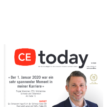
12 | 2020
« Der 1. Januar 2020 war ein 
sehr  spannender Moment in 
meiner Karriere »
Roger Wassmer, CEO, Mobilezone  
Schweiz und Österreich 
Ab Seite 10
MARKET 
Bei Swisscom hapert
s in der Schweiz (Seite 06) 
’
Bald wird
s ernst mit DAB+ (Seite 06)
’