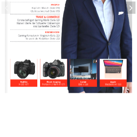
PEOPLE 
Kopf des Monats (Seite 09) 
CE-Sesselwechsel (Seite 09)
TRADE & COMMERCE 
Corona beflügelt Gaming-Markt (Seite 12) 
Nur ein Viertel der Schweizer Onlineshops  
sind barrierefrei (Seite 12)
KNOWLEDGE 
Gaming-Konsolen im Vergleich (Seite 21) 
So zockt die Redaktion (Seite 22)
Fujifilm 
Ricoh Imaging
Loewe
Apple
X-S10 (07)
Pentax K-3 Mark III (07)
Bild v (18)
Macbook Air (19)