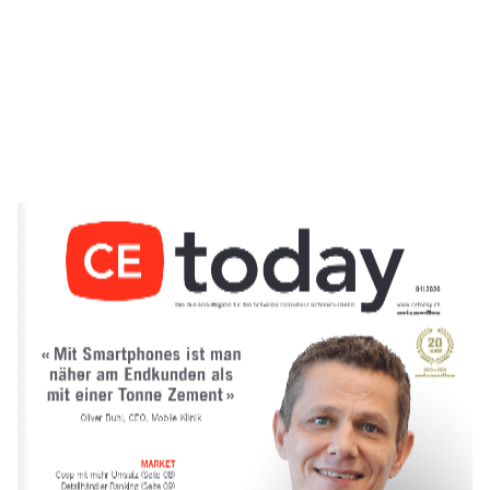
04 | 2020
« Mit Smartphones ist man 
näher am Endkunden als 
mit einer Tonne Zement » 
Oliver Buhl, CEO, Mobile Klinik 
MARKET 
Coop mit mehr Umsatz (Seite 08)
Detailhändler-Ranking (Seite 09)