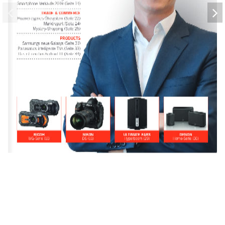
Smartphone-Verkäufe 2019 (Seite 14)
TRADE & COMMERCE 
Huawei eigenes Ökosystem (Seite 22)
Marktreport (Seite 24)
Mystery-Shopping (Seite 26)
PRODUCTS 
Samsungs neue Galaxys (Seite 31)
Panasonics intelligente TVs (Seite 33)
Das ist neu bei Android 11 (Seite 34)
RICOH
NIKON
ULTIMATE EARS
DENON
WG-Serie (11)
D6 (11)
Hyperboom (29)
Home-Serie (30)