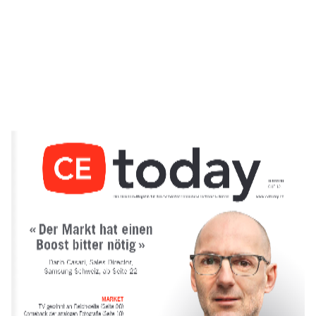
03 | 2018
CHF 12.– 
« Der Markt hat einen 
Boost bitter nötig » 
Dario Casari, Sales Director,  
Samsung Schweiz, ab Seite 22
MARKET 
TV gewinnt an Reichweite (Seite 08) 
Comeback der analogen Fotografie (Seite 18)