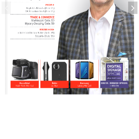
PEOPLE 
Kopf des Monats (Seite 21) 
CE-Sesselwechsel (Seite 21)
TRADE & COMMERCE 
Marktreport (Seite 26) 
Mystery-Shopping (Seite 28)
KNOWLEDGE 
«Unzerbrechliche» Kabel (Seite 34) 
Security (Seite 35)
Hasselblad
Rollei
Samsung
DIGITAL SIGNAGE SPECIAL
H6D-400c MS (16)
S1 (16)
Galaxy A8 (32)
Heftmitte